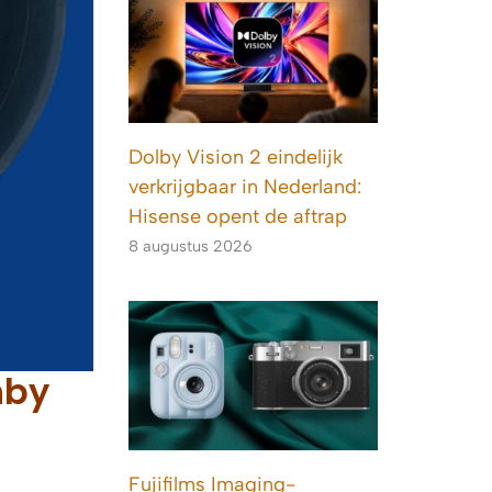
Dolby Vision 2 eindelijk
verkrijgbaar in Nederland:
Hisense opent de aftrap
8 augustus 2026
hby
Fujifilms Imaging-