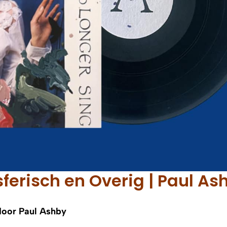
erisch en Overig | Paul As
door Paul Ashby