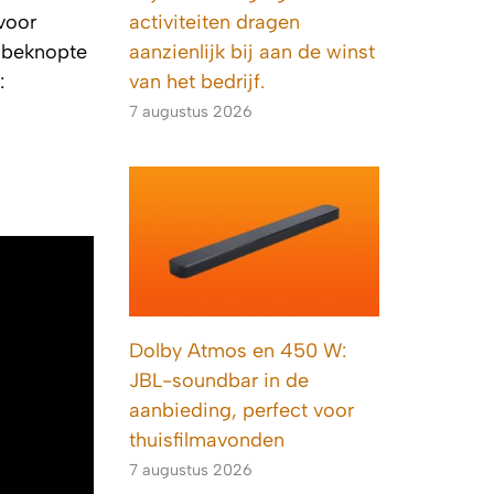
activiteiten dragen
voor
aanzienlijk bij aan de winst
n beknopte
van het bedrijf.
:
7 augustus 2026
Dolby Atmos en 450 W:
JBL-soundbar in de
aanbieding, perfect voor
thuisfilmavonden
7 augustus 2026