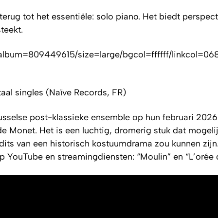
rug tot het essentiële: solo piano. Het biedt perspect
teekt.
bum=809449615/size=large/bgcol=ffffff/linkcol=0687
taal singles (Naïve Records, FR)
russelse post-klassieke ensemble op hun februari 2026
de Monet
. Het is een luchtig, dromerig stuk dat mogeli
dits van een historisch kostuumdrama zou kunnen zijn
p YouTube en streamingdiensten: “Moulin” en “L’orée d