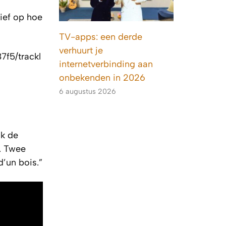
ief op hoe
TV-apps: een derde
verhuurt je
f5/trackl
internetverbinding aan
onbekenden in 2026
6 augustus 2026
jk de
. Twee
’un bois.”