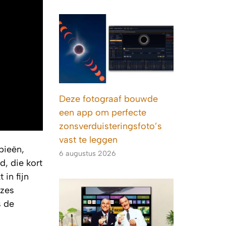
Deze fotograaf bouwde
een app om perfecte
zonsverduisteringsfoto’s
vast te leggen
pieën,
6 augustus 2026
, die kort
in fijn
uzes
s de