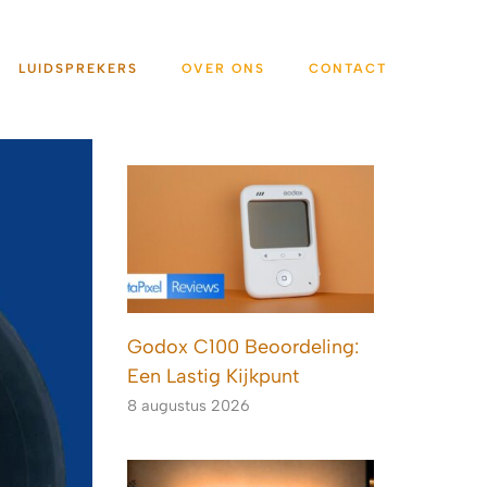
LUIDSPREKERS
OVER ONS
CONTACT
Godox C100 Beoordeling:
Een Lastig Kijkpunt
8 augustus 2026