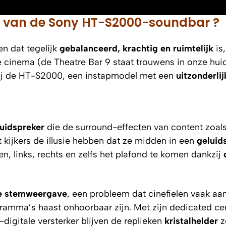
en van de Sony HT-S2000-soundbar ?
n dat tegelijk
gebalanceerd, krachtig en ruimtelijk
is
e cinema (de Theatre Bar 9 staat trouwens in onze hui
 bij de HT-S2000, een instapmodel met een
uitzonderlij
luidspreker
die de surround-effecten van content zoal
kijkers de illusie hebben dat ze midden in een
geluid
en, links, rechts en zelfs het plafond te komen dankzij
de stemweergave
, een probleem dat cinefielen vaak aa
amma’s haast onhoorbaar zijn. Met zijn dedicated cen
-digitale versterker blijven de replieken
kristalhelder
z