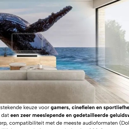
tstekende keuze voor
gamers, cinefielen en sportliefh
m dat
een zeer meeslepende en gedetailleerde geluid
werp, compatibiliteit met de meeste audioformaten (Do