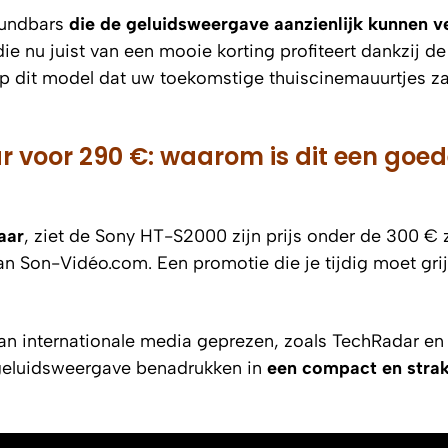
soundbars
die de geluidsweergave aanzienlijk kunnen v
e nu juist van een mooie korting profiteert dankzij de
p dit model dat uw toekomstige thuiscinemauurtjes za
voor 290 €: waarom is dit een goed
aar
, ziet de Sony HT-S2000 zijn prijs onder de 300 €
n Son-Vidéo.com. Een promotie die je tijdig moet gri
an internationale media geprezen, zoals
TechRadar
e
 geluidsweergave benadrukken in
een compact en stra