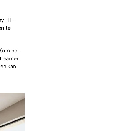
ny HT-
n te
(om het
streamen.
ten kan