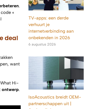
erbeteren
.
 code «
TV-apps: een derde
l
verhuurt je
internetverbinding aan
e deal
onbekenden in 2026
6 augustus 2026
 zakken
jpen, want
n
What Hi-
k ontwerp
.
IsoAcoustics breidt OEM-
partnerschappen uit |