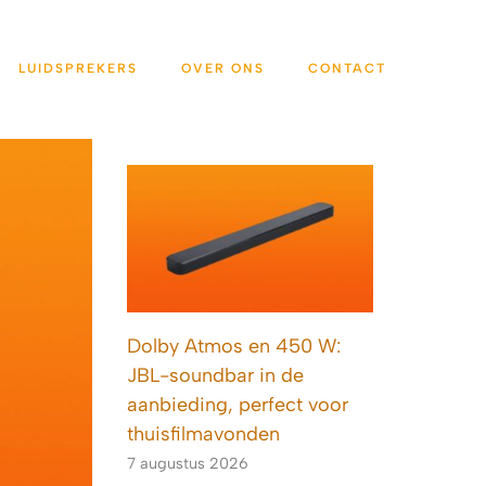
LUIDSPREKERS
OVER ONS
CONTACT
Dolby Atmos en 450 W:
JBL-soundbar in de
aanbieding, perfect voor
thuisfilmavonden
7 augustus 2026