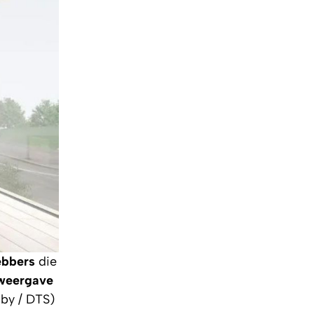
ebbers
die
sweergave
lby / DTS)