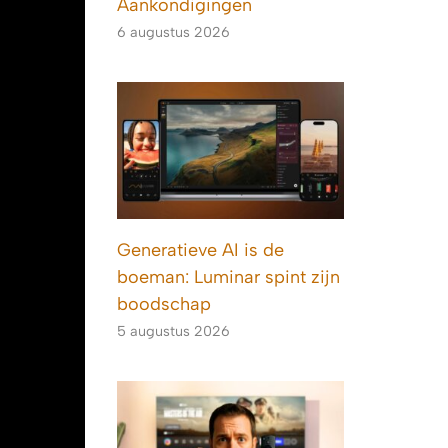
Aankondigingen
6 augustus 2026
Generatieve AI is de
boeman: Luminar spint zijn
boodschap
5 augustus 2026