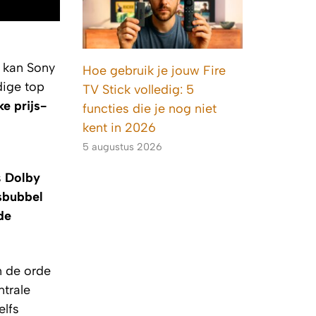
, kan Sony
Hoe gebruik je jouw Fire
dige top
TV Stick volledig: 5
ke prijs-
functies die je nog niet
kent in 2026
5 augustus 2026
s
Dolby
sbubbel
de
n de orde
trale
elfs