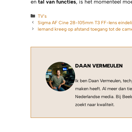
en
tal van functies
, is het momenteel moe
Categorieën
TV’s
Sigma AF Cine 28-105mm T3 FF-lens eindelijk
Iemand kreeg op afstand toegang tot de came
DAAN VERMEULEN
Ik ben Daan Vermeulen, techj
maken heeft. Al meer dan tie
Nederlandse media. Bij Beeld
zoekt naar kwaliteit.