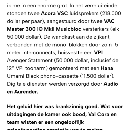
ik me in een enorme grot. In het verre uiteinde
stonden twee
Acora VSC
luidsprekers (218.000
dollar per paar), aangestuurd door twee
VAC
Master 300 iQ MkII Musicbloc
versterkers (elk
50.000 dollar). De wandkast aan de zijkant,
verbonden met de mono-blokken door zo’n 15
meter interconnects, huisvestte een
VPI
Avenger Statement (50.000 dollar, inclusief de
12″ VPI toonarm) gemonteerd met een
Hana
Umami Black phono-cassette (11.500 dollar).
Digitale diensten werden verzorgd door
Audio
en
Aurender
.
Het geluid hier was krankzinnig goed. Wat voor
uitdagingen de kamer ook bood, Val Cora en
team wisten er een ongelooflijk
geloofwaardige prestatie van te maken.