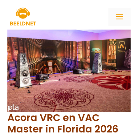
Ga
naar
ME
de
inhoud
Acora VRC en VAC
Master in Florida 2026