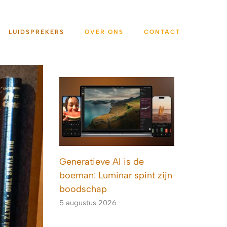
LUIDSPREKERS
OVER ONS
CONTACT
Generatieve AI is de
boeman: Luminar spint zijn
boodschap
5 augustus 2026