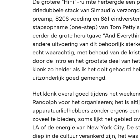
De grotere “HiFi”-ruimte herbergde een 
driedubbele stack van Simaudio verzorgde
preamp, 820S voeding en 861 eindverster
stapsopname (one-step) van Tom Petty’s 
eerder de grote heruitgave “And Everythi
andere uitvoering van dit behoorlijk ste
echt waarachtig, met behoud van de krist
door de intro en het grootste deel van he
klonk zo helder als ik het ooit gehoord 
uitzonderlijk goed gemengd.
Het klonk overal goed tijdens het weeken
Randolph voor het organiseren; het is al
apparatuurliefhebbers zonder ergens een 
zoveel te bieden; soms lijkt het gebied 
LA of de energie van New York City. De s
diep in de cultuur verankerd zijn; het wa