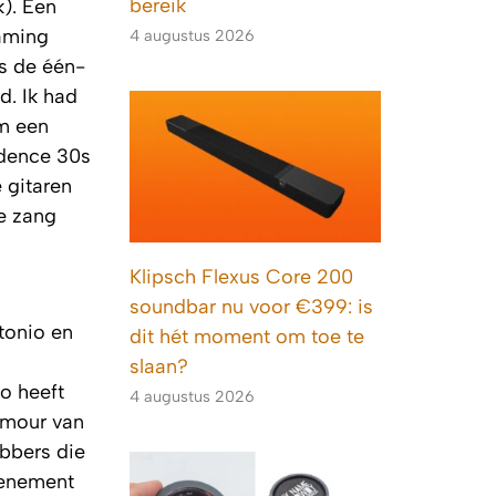
bereik
). Een
eaming
4 augustus 2026
s de één-
d. Ik had
om een
idence 30s
 gitaren
de zang
Klipsch Flexus Core 200
soundbar nu voor €399: is
tonio en
dit hét moment om toe te
slaan?
o heeft
4 augustus 2026
lamour van
ebbers die
evenement