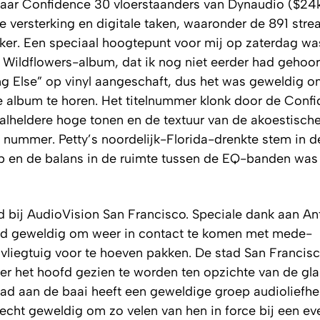
paar Confidence 30 vloerstaanders van Dynaudio ($24k
 versterking en digitale taken, waaronder de 891 str
ker. Een speciaal hoogtepunt voor mij op zaterdag wa
Wildflowers-album, dat ik nog niet eerder had gehoor
ng Else” op vinyl aangeschaft, dus het was geweldig 
rke album te horen. Het titelnummer klonk door de Conf
alheldere hoge tonen en de textuur van de akoestische
t nummer. Petty’s noordelijk-Florida-drenkte stem in 
heb en de balans in de ruimte tussen de EQ-banden was
d bij AudioVision San Francisco. Speciale dank aan An
tijd geweldig om weer in contact te komen met mede-
vliegtuig voor te hoeven pakken. De stad San Francisc
over het hoofd gezien te worden ten opzichte van de g
tad aan de baai heeft een geweldige groep audioliefh
s echt geweldig om zo velen van hen in force bij een 