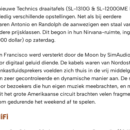
 nieuwe Technics draaitafels (SL-1310G & SL-1200GME 
ledig verschillende opstellingen. Net als bij eerdere
ren Antonio en Randolph de aanwezigen een staal va
ere prijsklassen. Dit begon in hun Nirvana-ruimte, in
00 dollar) op zaterdag.
n Francisco werd versterkt door de Moon by SimAudio
or digitaal geluid diende. De kabels waren van Nordos
astluidsprekers voelden zich thuis in de vrij middelg
en zeer gecontroleerde en dynamische manier aan. De 
door bezoekers die hun eigen muziek meebrachten, en 
uit het grote Amerikaanse circuit brachten velen fragme
om gedurende het weekend af te spelen.
iFi