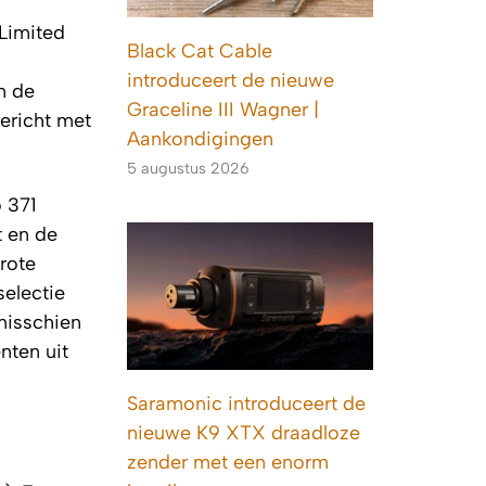
Limited
Black Cat Cable
introduceert de nieuwe
n de
Graceline III Wagner |
gericht met
Aankondigingen
5 augustus 2026
 371
t en de
rote
selectie
misschien
nten uit
Saramonic introduceert de
nieuwe K9 XTX draadloze
zender met een enorm