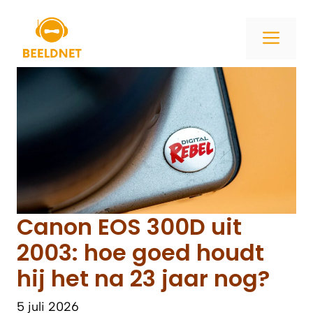
Ga
naar
ME
de
inhoud
Canon EOS 300D uit
2003: hoe goed houdt
hij het na 23 jaar nog?
5 juli 2026