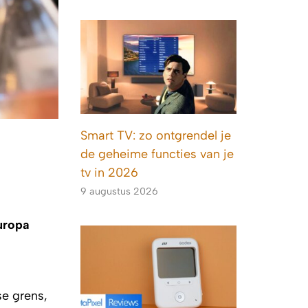
Smart TV: zo ontgrendel je
de geheime functies van je
tv in 2026
9 augustus 2026
uropa
se grens,