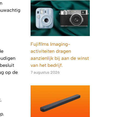
en
nuwachtig
Fujifilms Imaging-
activiteiten dragen
de
aanzienlijk bij aan de winst
oudigen
van het bedrijf.
besluit
rug op de
7 augustus 2026
.
p.