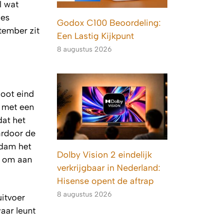
l wat
des
Godox C100 Beoordeling:
tember zit
Een Lastig Kijkpunt
8 augustus 2026
oot eind
– met een
dat het
ardoor de
rdam het
Dolby Vision 2 eindelijk
n om aan
verkrijgbaar in Nederland:
Hisense opent de aftrap
8 augustus 2026
uitvoer
aar leunt