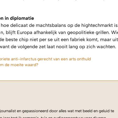
en in diplomatie
 hoe delicaat de machtsbalans op de hightechmarkt is
 blijft Europa afhankelijk van geopolitieke grillen. Wi
de beste chip niet per se uit een fabriek komt, maar ui
, want de volgende zet laat nooit lang op zich wachten.
oriete anti-infarctus gerecht van een arts onthuld
erm de moeite waard?
ournalist en gepassioneerd door alles wat met beeld en geluid te
n jaar test ik camera’s, tv’s en audioapparatuur voor diverse