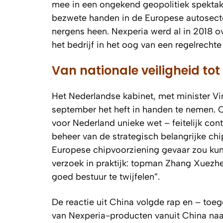
mee in een ongekend geopolitiek spektake
bezwete handen in de Europese autosector.
nergens heen. Nexperia werd al in 2018 
het bedrijf in het oog van een regelrechte
Van nationale veiligheid to
Het Nederlandse kabinet, met minister V
september het heft in handen te nemen. O
voor Nederland unieke wet – feitelijk co
beheer van de strategisch belangrijke ch
Europese chipvoorziening gevaar zou ku
verzoek in praktijk: topman Zhang Xuez
goed bestuur te twijfelen”.
De reactie uit China volgde rap en – toe
van Nexperia-producten vanuit China naar