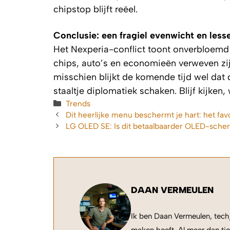
chipstop blijft reëel.
Conclusie: een fragiel evenwicht en less
Het Nexperia-conflict toont onverbloemd
chips, auto’s en economieën verweven zijn,
misschien blijkt de komende tijd wel dat 
staaltje diplomatiek schaken. Blijf kijken
Categorieën
Trends
Dit heerlijke menu beschermt je hart: het fav
LG OLED SE: Is dit betaalbaarder OLED-sch
DAAN VERMEULEN
Ik ben Daan Vermeulen, techj
maken heeft. Al meer dan tie