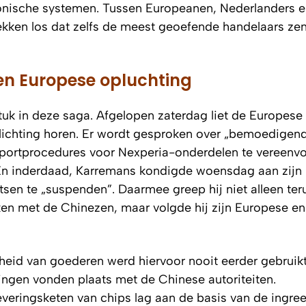
ronische systemen. Tussen Europeanen, Nederlanders 
ekken los dat zelfs de meest geoefende handelaars ze
 en Europese opluchting
k in deze saga. Afgelopen zaterdag liet de Europese
lichting horen. Er wordt gesproken over „bemoedigen
xportprocedures voor Nexperia-onderdelen te vereenv
 En inderdaad, Karremans kondigde woensdag aan zijn 
tsen te „suspenden”. Daarmee greep hij niet alleen te
kken met de Chinezen, maar volgde hij zijn Europese en
eid van goederen werd hiervoor nooit eerder gebruikt
ingen vonden plaats met de Chinese autoriteiten.
eringsketen van chips lag aan de basis van de ingree