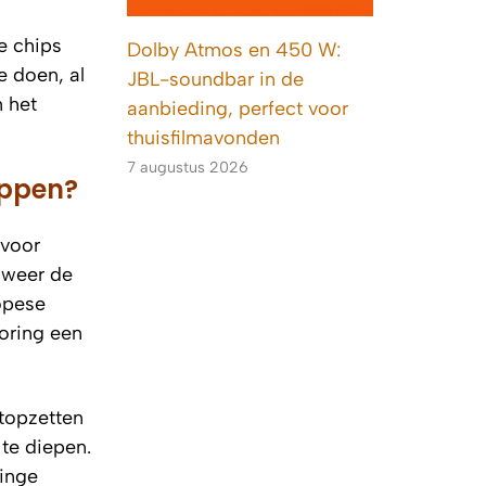
e chips
Dolby Atmos en 450 W:
e doen, al
JBL-soundbar in de
 het
aanbieding, perfect voor
thuisfilmavonden
7 augustus 2026
ippen?
 voor
r weer de
opese
oring een
stopzetten
 te diepen.
linge