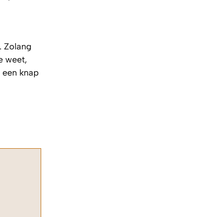
. Zolang
e weet,
t een knap