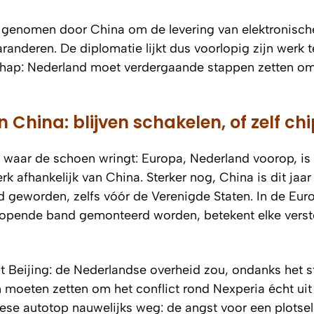
n genomen door China om de levering van elektronisch
randeren. De diplomatie lijkt dus voorlopig zijn werk t
chap: Nederland moet verdergaande stappen zetten om
 China: blijven schakelen, of zelf ch
 waar de schoen wringt: Europa, Nederland voorop, is
rk afhankelijk van China. Sterker nog, China is dit jaa
nd geworden, zelfs vóór de Verenigde Staten. In de Eur
lopende band gemonteerd worden, betekent elke verst
it Beijing: de Nederlandse overheid zou, ondanks het 
 moeten zetten om het conflict rond Nexperia écht uit
ese autotop nauwelijks weg: de angst voor een plotse