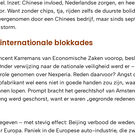
l. Inzet: Chinese invloed, Nederlandse zorgen, en hee
 Want zonder chips, tja, rijden zelfs de duurste boli
overgenomen door een Chinees bedrijf, maar sinds sep
 storm.
t internationale blokkades
incent Karremans van Economische Zaken voorop, besl
nder verwijzing naar de nationale veiligheid werd er 
ntrole genomen over Nexperia. Reden daarvoor? Angst 
ipfabrikant wel eens niet in goede handen zou zijn, wa
nnen lopen. Prompt bracht het gerechtshof van Amste
heng werd geschorst, want er waren „gegronde redene
gegeven – met stevig effect: Beijing verbood de weder
 Europa. Paniek in de Europese auto-industrie, die zw