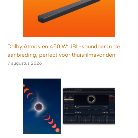
Dolby Atmos en 450 W: JBL-soundbar in de
aanbieding, perfect voor thuisfilmavonden
7 augustus 2026