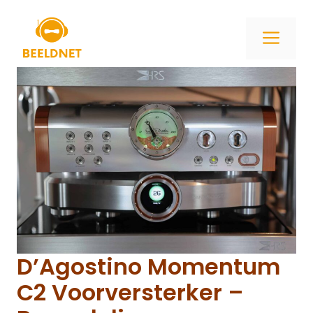
Ga
naar
ME
de
inhoud
D’Agostino Momentum
C2 Voorversterker –