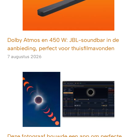
Dolby Atmos en 450 W: JBL-soundbar in de
aanbieding, perfect voor thuisfilmavonden
7 augustus 2026
Deze fotograaf bouwde een app om perfecte