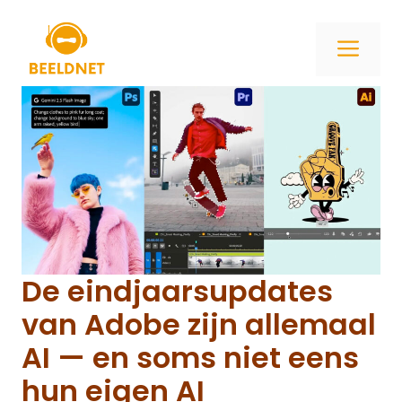
Ga
naar
ME
de
inhoud
De eindjaarsupdates
van Adobe zijn allemaal
AI — en soms niet eens
hun eigen AI