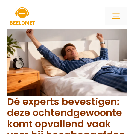
Ga
naar
ME
de
inhoud
Dé experts bevestigen:
deze ochtendgewoonte
komt opvallend vaak