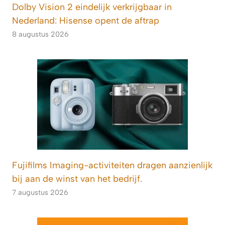
Dolby Vision 2 eindelijk verkrijgbaar in
Nederland: Hisense opent de aftrap
8 augustus 2026
Fujifilms Imaging-activiteiten dragen aanzienlijk
bij aan de winst van het bedrijf.
7 augustus 2026