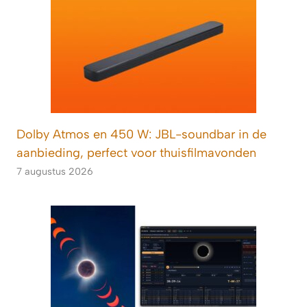
Dolby Atmos en 450 W: JBL-soundbar in de
aanbieding, perfect voor thuisfilmavonden
7 augustus 2026