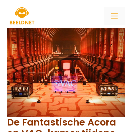
Ga
naar
ME
de
inhoud
De Fantastische Acora