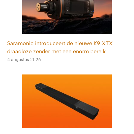
Saramonic introduceert de nieuwe K9 XTX
draadloze zender met een enorm bereik
4 augustus 2026