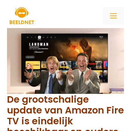
Ga
naar
ME
de
inhoud
De grootschalige
update van Amazon Fire
TV is eindelijk