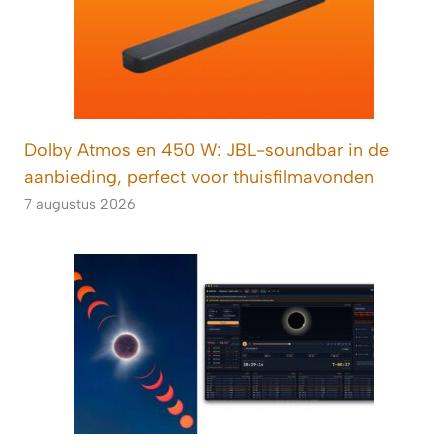
Dolby Atmos en 450 W: JBL-soundbar in de
aanbieding, perfect voor thuisfilmavonden
7 augustus 2026