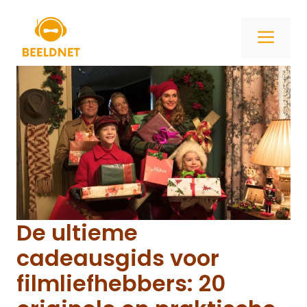
Ga
naar
ME
de
inhoud
De ultieme
cadeausgids voor
filmliefhebbers: 20