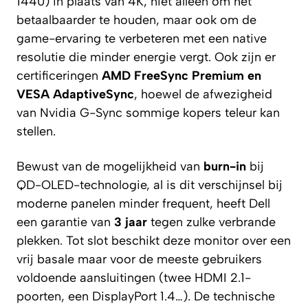
1440) in plaats van 4K, niet alleen om het
betaalbaarder te houden, maar ook om de
game-ervaring te verbeteren met een native
resolutie die minder energie vergt. Ook zijn er
certificeringen
AMD FreeSync Premium en
VESA AdaptiveSync
, hoewel de afwezigheid
van Nvidia G-Sync sommige kopers teleur kan
stellen.
Bewust van de mogelijkheid van
burn-in
bij
QD-OLED-technologie, al is dit verschijnsel bij
moderne panelen minder frequent, heeft Dell
een garantie van
3 jaar
tegen zulke verbrande
plekken. Tot slot beschikt deze monitor over een
vrij basale maar voor de meeste gebruikers
voldoende aansluitingen (twee HDMI 2.1-
poorten, een DisplayPort 1.4…). De technische