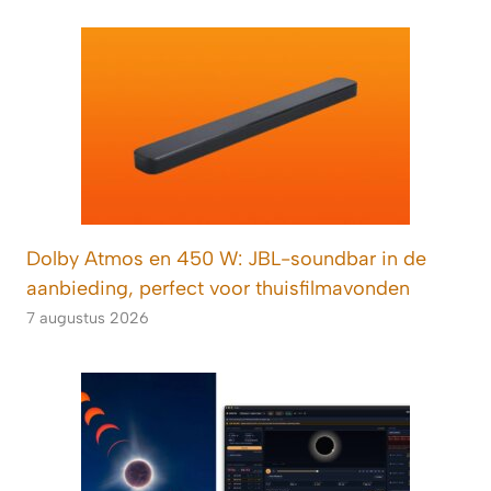
Dolby Atmos en 450 W: JBL-soundbar in de
aanbieding, perfect voor thuisfilmavonden
7 augustus 2026