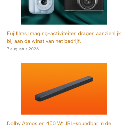
Fujifilms Imaging-activiteiten dragen aanzienlijk
bij aan de winst van het bedrijf.
7 augustus 2026
Dolby Atmos en 450 W: JBL-soundbar in de