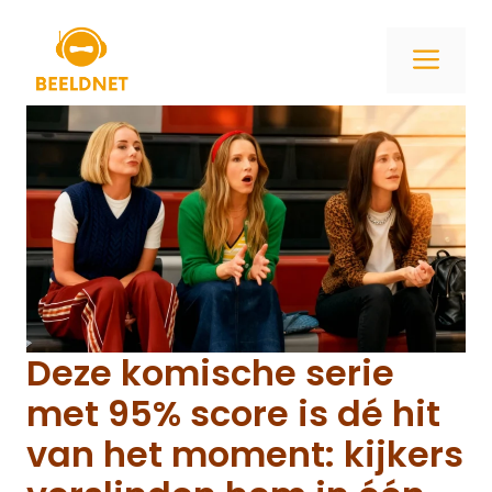
Ga
naar
ME
de
inhoud
Deze komische serie
met 95% score is dé hit
van het moment: kijkers