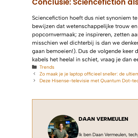
Conclusie: Sciencefiction al
Sciencefiction hoeft dus niet synoniem te
bewijzen dat wetenschappelijke trouw e
popcornvermaak; ze inspireren, zetten a
misschien wel dichterbij is dan we denken 
gaan bemoeien!). Dus de volgende keer da
kabels het heelal in schiet, vraag je dan
Categorieën
Trends
Zo maak je je laptop officieel sneller: de ult
Deze Hisense-televisie met Quantum Dot-te
DAAN VERMEULEN
Ik ben Daan Vermeulen, techj