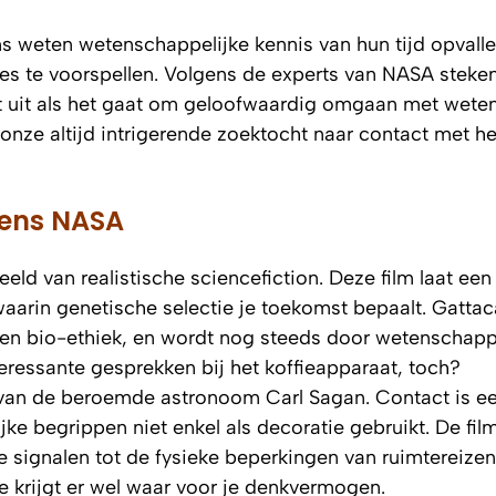
lms weten wetenschappelijke kennis van hun tijd opvall
sies te voorspellen. Volgens de experts van NASA steke
t uit als het gaat om geloofwaardig omgaan met wete
onze altijd intrigerende zoektocht naar contact met he
gens NASA
eeld van realistische sciencefiction. Deze film laat een
aarin genetische selectie je toekomst bepaalt. Gatta
a en bio-ethiek, en wordt nog steeds door wetenschap
teressante gesprekken bij het koffieapparaat, toch?
van de beroemde astronoom Carl Sagan. Contact is e
e begrippen niet enkel als decoratie gebruikt. De film 
e signalen tot de fysieke beperkingen van ruimtereizen
e krijgt er wel waar voor je denkvermogen.