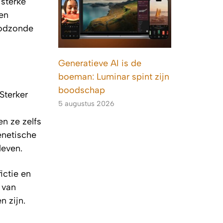
 sterke
en
oodzonde
Generatieve AI is de
boeman: Luminar spint zijn
boodschap
Sterker
5 augustus 2026
en ze zelfs
enetische
leven.
ictie en
 van
n zijn.