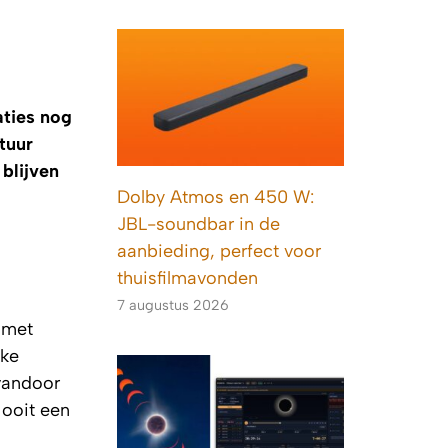
aties nog
tuur
blijven
Dolby Atmos en 450 W:
JBL-soundbar in de
aanbieding, perfect voor
thuisfilmavonden
7 augustus 2026
 met
jke
 vandoor
 ooit een