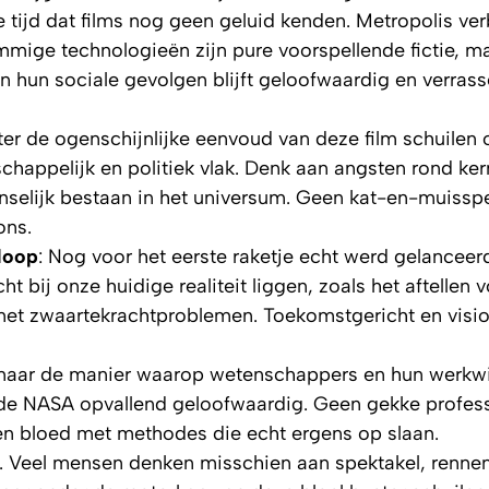
e tijd dat films nog geen geluid kenden. Metropolis ve
 Sommige technologieën zijn pure voorspellende fictie, m
en hun sociale gevolgen blijft geloofwaardig en verras
ter de ogenschijnlijke eenvoud van deze film schuilen 
chappelijk en politiek vlak. Denk aan angsten rond ke
selijk bestaan in het universum. Geen kat-en-muissp
ons.
loop
: Nog voor het eerste raketje echt werd gelanceer
ht bij onze huidige realiteit liggen, zoals het aftellen 
met zwaartekrachtproblemen. Toekomstgericht en visio
maar de manier waarop wetenschappers en hun werkwi
 de NASA opvallend geloofwaardig. Geen gekke profes
en bloed met methodes die echt ergens op slaan.
ed. Veel mensen denken misschien aan spektakel, renne