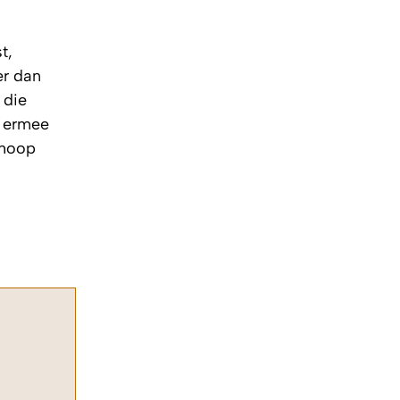
t,
er dan
 die
h ermee
 hoop