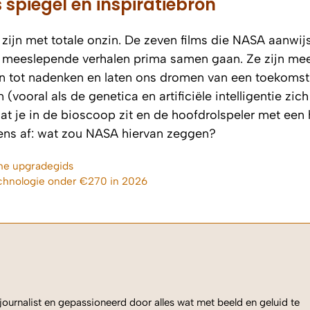
s spiegel en inspiratiebron
 zijn met totale onzin. De zeven films die NASA aanwijs
n meeslepende verhalen prima samen gaan. Ze zijn me
an tot nadenken en laten ons dromen van een toekomst
(vooral als de genetica en artificiële intelligentie zic
t je in de bioscoop zit en de hoofdrolspeler met een
 eens af: wat zou NASA hiervan zeggen?
ieme upgradegids
chnologie onder €270 in 2026
ournalist en gepassioneerd door alles wat met beeld en geluid te