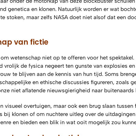
maar onder de motorkap van deze blockbuster schuilen
d genetica en klonen. Natuurlijk worden er wat bocht
te stoken, maar zelfs NASA doet niet alsof dat een d
ap van fictie
d om wetenschap niet op te offeren voor het spektakel. 
d vrolijk de fysica negeert ten gunste van explosies en
rouw te blijven aan de kennis van hun tijd. Soms breng
chappelijke en ethische discussies figureren, zoals g
 onze niet aflatende nieuwsgierigheid naar buitenaards 
en visueel overtuigen, maar ook een brug slaan tussen f
s bij klonen of om nuchtere uitleg over de uitdagingen
enre en bieden een blik in wat ooit mogelijk zou kunne