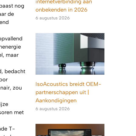
internetverbinding aan
rbaast nog
onbekenden in 2026
aar de
6 augustus 2026
send
opvallend
rnenergie
el, maar
d, bedacht
voor
IsoAcoustics breidt OEM-
nair, zou
partnerschappen uit |
Aankondigingen
jze
6 augustus 2026
soren met
nde T-