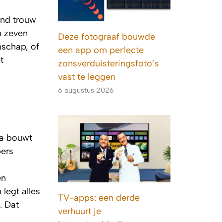
end trouw
n zeven
Deze fotograaf bouwde
nschap, of
een app om perfecte
t
zonsverduisteringsfoto’s
vast te leggen
6 augustus 2026
ca bouwt
pers
en
legt alles
TV-apps: een derde
. Dat
verhuurt je