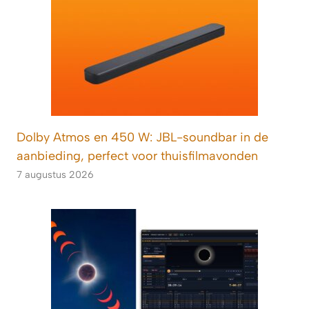
Dolby Atmos en 450 W: JBL-soundbar in de
aanbieding, perfect voor thuisfilmavonden
7 augustus 2026