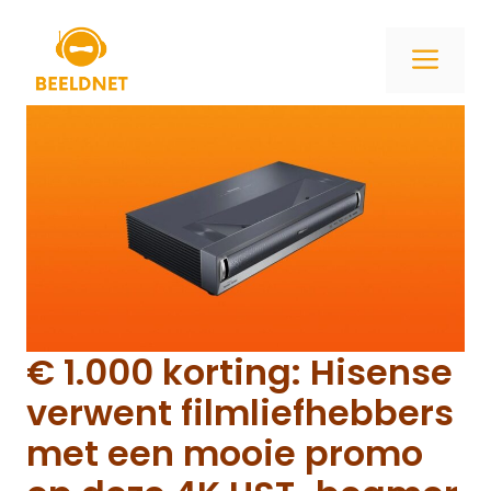
Ga
naar
ME
de
inhoud
€ 1.000 korting: Hisense
verwent filmliefhebbers
met een mooie promo