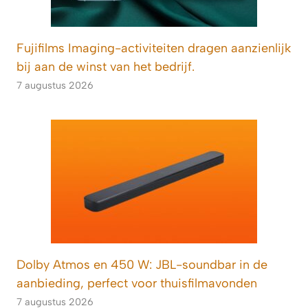
Fujifilms Imaging-activiteiten dragen aanzienlijk
bij aan de winst van het bedrijf.
7 augustus 2026
Dolby Atmos en 450 W: JBL-soundbar in de
aanbieding, perfect voor thuisfilmavonden
7 augustus 2026