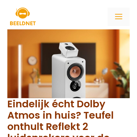
Ga
naar
ME
de
inhoud
Eindelijk écht Dolby
Atmos in huis? Teufel
onthult Reflekt 2