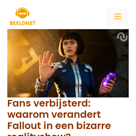
Ga
naar
ME
de
inhoud
Fans verbijsterd:
waarom verandert
Fallout in een bizarre