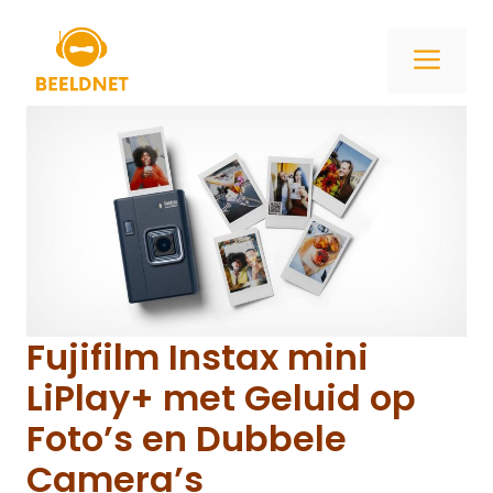
Ga
naar
ME
de
inhoud
Fujifilm Instax mini
LiPlay+ met Geluid op
Foto’s en Dubbele
Camera’s