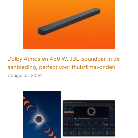
Dolby Atmos en 450 W: JBL-soundbar in de
aanbieding, perfect voor thuisfilmavonden
7 augustus 2026