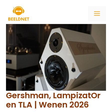
Ga
naar
ME
de
inhoud
Gershman, LampizatOr
en TLA | Wenen 2026