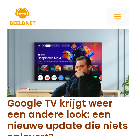
Ga
naar
ME
de
inhoud
Google TV krijgt weer
een andere look: een
nieuwe update die niets