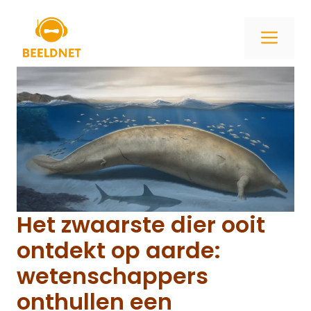
Ga
naar
ME
de
inhoud
Het zwaarste dier ooit
ontdekt op aarde:
wetenschappers
onthullen een