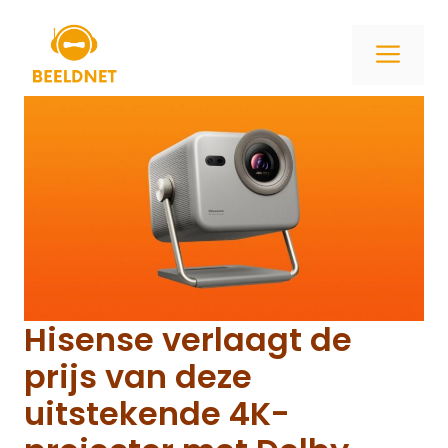
Ga
naar
ME
de
inhoud
Hisense verlaagt de
prijs van deze
uitstekende 4K-