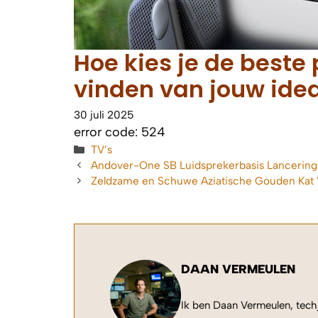
Hoe kies je de beste 
vinden van jouw ide
30 juli 2025
error code: 524
Categorieën
TV’s
Andover-One SB Luidsprekerbasis Lancering
Zeldzame en Schuwe Aziatische Gouden Kat
DAAN VERMEULEN
Ik ben Daan Vermeulen, techj