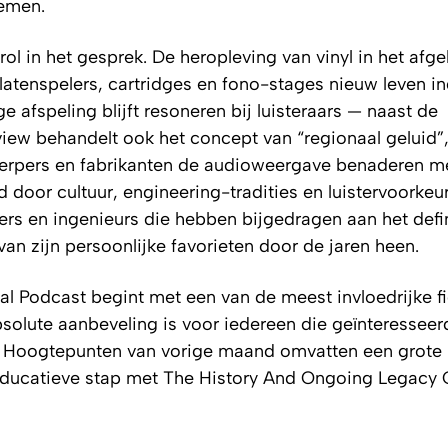
temen.
l in het gesprek. De heropleving van vinyl in het afg
latenspelers, cartridges en fono-stages nieuw leven i
e afspeling blijft resoneren bij luisteraars — naast de
view behandelt ook het concept van “regionaal geluid”
werpers en fabrikanten de audioweergave benaderen m
 door cultuur, engineering-tradities en luistervoorkeu
pers en ingenieurs die hebben bijgedragen aan het defi
van zijn persoonlijke favorieten door de jaren heen.
l Podcast begint met een van de meest invloedrijke fi
olute aanbeveling is voor iedereen die geïnteresseerd
i. Hoogtepunten van vorige maand omvatten een grote
educatieve stap met The History And Ongoing Legacy 