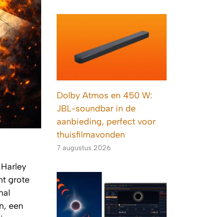
Dolby Atmos en 450 W:
JBL-soundbar in de
aanbieding, perfect voor
thuisfilmavonden
7 augustus 2026
 Harley
ht grote
nal
n, een