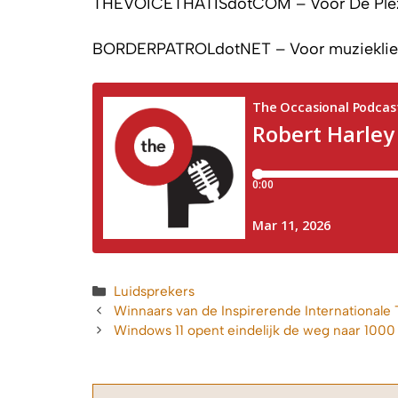
THEVOICETHATISdotCOM – Voor De Plez
BORDERPATROLdotNET – Voor muzieklief
Categorieën
Luidsprekers
Winnaars van de Inspirerende Internationale 
Windows 11 opent eindelijk de weg naar 1000