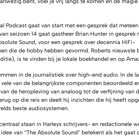
anwezig bent, voel je vrij langs te komen en de magie 
l Podcast gaat van start met een gesprek dat meteen 
 van seizoen 14 gaat gastheer Brian Hunter in gesprek
bsolute Sound, voor een gesprek over decennia HiFi-
sonen die de hobby hebben gevormd. Roberts nieuwste 
tie), is te vinden bij je lokale boekhandel en op Ama
emmen in de journalistiek over high-end audio. In de l
ij vele van de belangrijkste componenten beoordeeld e
n de heropleving van analoog tot de verfijning van d
terug op die reis en deelt hij inzichten die hij heeft o
erelds beste audiosystemen.
ntraal staan in Harleys schrijvers- en redactionele w
 idee van “The Absolute Sound” betekent als het gaat