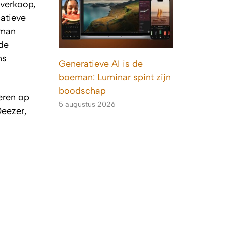
everkoop,
atieve
rman
de
ns
Generatieve AI is de
boeman: Luminar spint zijn
boodschap
eren op
5 augustus 2026
Deezer,