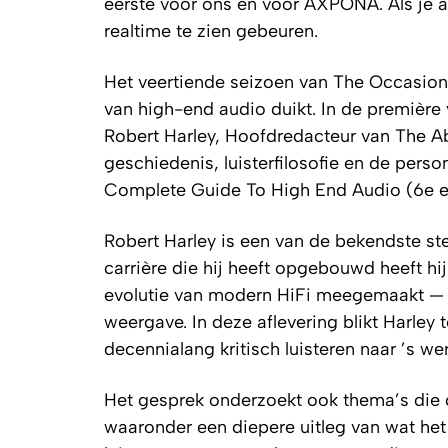
eerste voor ons en voor AXPONA. Als je a
realtime te zien gebeuren.
Het veertiende seizoen van The Occasiona
van high-end audio duikt. In de première
Robert Harley, Hoofdredacteur van The A
geschiedenis, luisterfilosofie en de per
Complete Guide To High End Audio (6e edi
Robert Harley is een van de bekendste st
carrière die hij heeft opgebouwd heeft h
evolutie van modern HiFi meegemaakt — va
weergave. In deze aflevering blikt Harley 
decennialang kritisch luisteren naar ’s w
Het gesprek onderzoekt ook thema’s die ce
waaronder een diepere uitleg van wat het