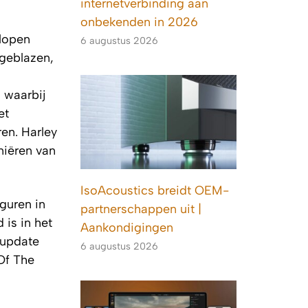
internetverbinding aan
onbekenden in 2026
elopen
6 augustus 2026
ngeblazen,
, waarbij
et
ren. Harley
niëren van
IsoAcoustics breidt OEM-
guren in
partnerschappen uit |
 is in het
Aankondigingen
 update
6 augustus 2026
Of The