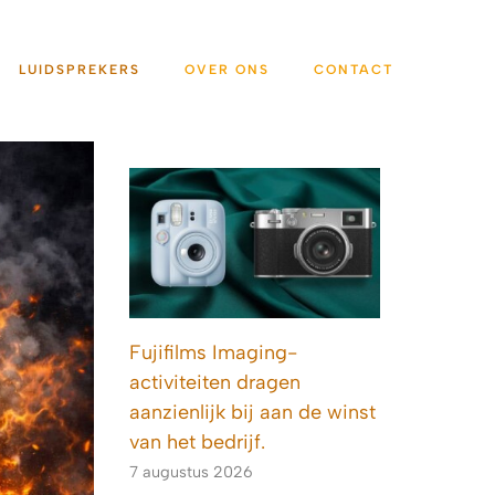
LUIDSPREKERS
OVER ONS
CONTACT
Fujifilms Imaging-
activiteiten dragen
aanzienlijk bij aan de winst
van het bedrijf.
7 augustus 2026