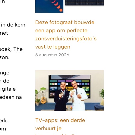
in
Deze fotograaf bouwde
in de kern
een app om perfecte
 met
zonsverduisteringsfoto’s
vast te leggen
boek, The
6 augustus 2026
zon.
ange
n de
igitale
pgedaan na
TV-apps: een derde
erk,
verhuurt je
 om