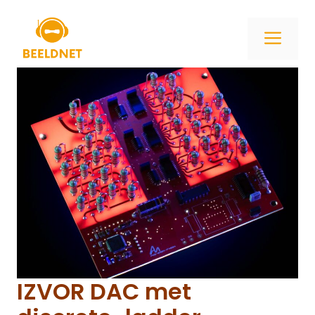
Ga
naar
ME
de
inhoud
IZVOR DAC met