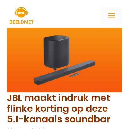
Ga
naar
ME
de
inhoud
JBL maakt indruk met
flinke korting op deze
5.1-kanaals soundbar