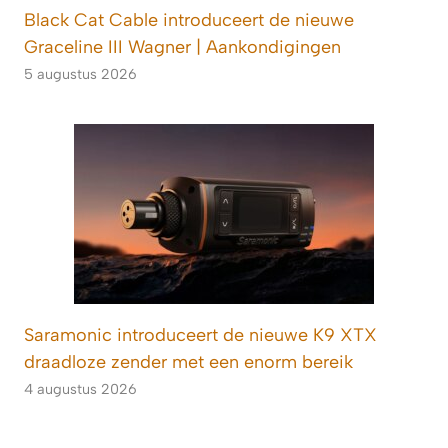
Black Cat Cable introduceert de nieuwe
Graceline III Wagner | Aankondigingen
5 augustus 2026
Saramonic introduceert de nieuwe K9 XTX
draadloze zender met een enorm bereik
4 augustus 2026