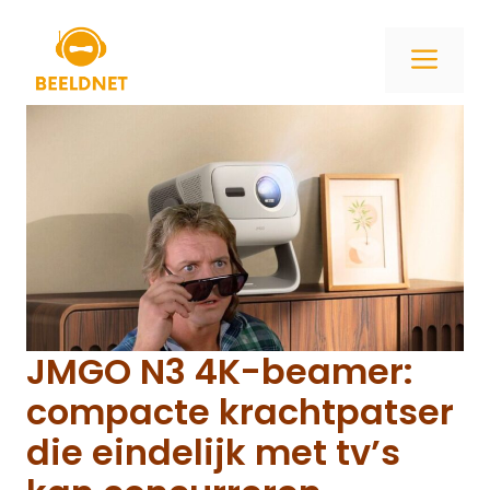
Ga
naar
ME
de
inhoud
JMGO N3 4K-beamer:
compacte krachtpatser
die eindelijk met tv’s