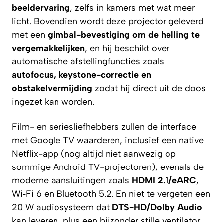
beeldervaring
, zelfs in kamers met wat meer
licht. Bovendien wordt deze projector geleverd
met een
gimbal-bevestiging om de helling te
vergemakkelijken
, en hij beschikt over
automatische afstellingfuncties zoals
autofocus, keystone-correctie en
obstakelvermijding
zodat hij direct uit de doos
ingezet kan worden.
Film- en seriesliefhebbers zullen de interface
met Google TV waarderen, inclusief een native
Netflix-app (nog altijd niet aanwezig op
sommige Android TV-projectoren), evenals de
moderne aansluitingen zoals
HDMI 2.1/eARC
,
Wi‑Fi 6 en Bluetooth 5.2. En niet te vergeten een
20 W audiosysteem dat
DTS-HD/Dolby Audio
kan leveren, plus een bijzonder stille ventilator.