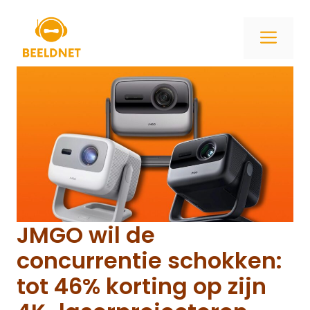
Ga
naar
ME
de
inhoud
JMGO wil de
concurrentie schokken:
tot 46% korting op zijn