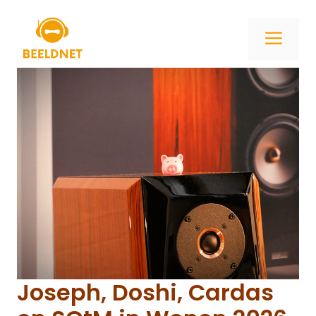
Ga
naar
ME
de
inhoud
Joseph, Doshi, Cardas