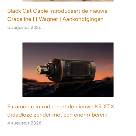
Black Cat Cable introduceert de nieuwe
Graceline III Wagner | Aankondigingen
5 augustus 2026
Saramonic introduceert de nieuwe K9 XTX
draadloze zender met een enorm bereik
4 augustus 2026