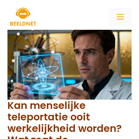
Ga
naar
ME
de
inhoud
Kan menselijke
teleportatie ooit
werkelijkheid worden?