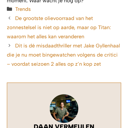
moment. Waar wacht je nog op?
Categorieën
Trends
De grootste olievoorraad van het
zonnestelsel is niet op aarde, maar op Titan:
waarom het alles kan veranderen
Dit is dé misdaadthriller met Jake Gyllenhaal
die je nu moet bingewatchen volgens de critici
– voordat seizoen 2 alles op z’n kop zet
DAAN VERMEULEN