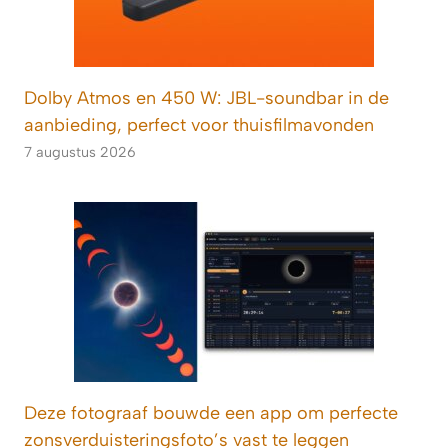
Dolby Atmos en 450 W: JBL-soundbar in de
aanbieding, perfect voor thuisfilmavonden
7 augustus 2026
Deze fotograaf bouwde een app om perfecte
zonsverduisteringsfoto’s vast te leggen