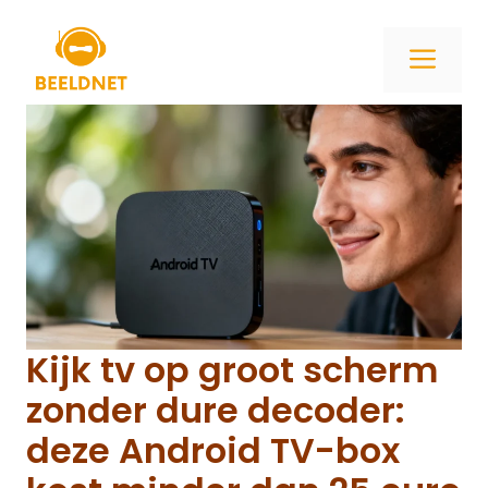
Ga
naar
ME
de
inhoud
Kijk tv op groot scherm
zonder dure decoder:
deze Android TV-box