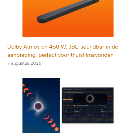
Dolby Atmos en 450 W: JBL-soundbar in de
aanbieding, perfect voor thuisfilmavonden
7 augustus 2026