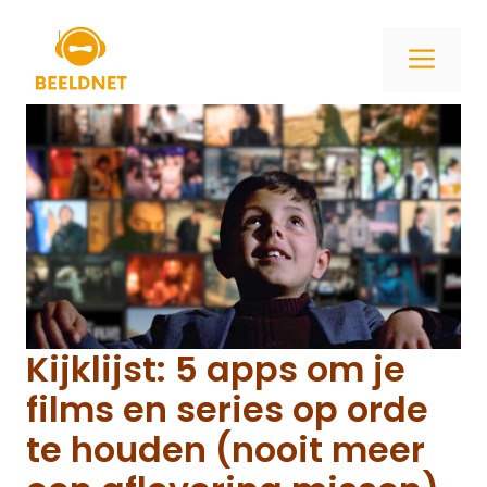
Ga
naar
ME
de
inhoud
Kijklijst: 5 apps om je
films en series op orde
te houden (nooit meer