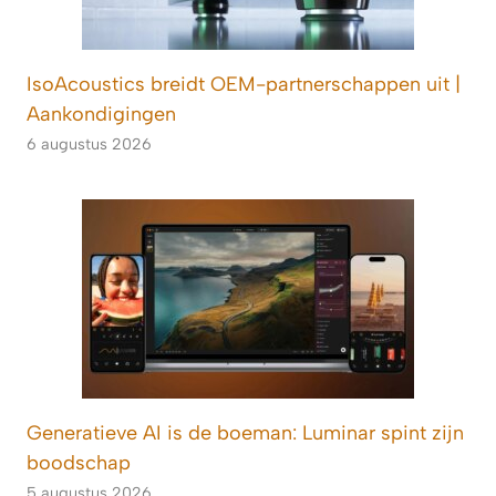
IsoAcoustics breidt OEM-partnerschappen uit |
Aankondigingen
6 augustus 2026
Generatieve AI is de boeman: Luminar spint zijn
boodschap
5 augustus 2026