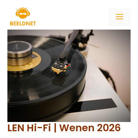
Ga
naar
ME
de
inhoud
LEN Hi-Fi | Wenen 2026