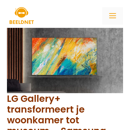
Ga
naar
ME
de
inhoud
LG Gallery+
transformeert je
woonkamer tot