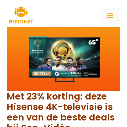
Ga
naar
ME
de
inhoud
Met 23% korting: deze
Hisense 4K-televisie is
een van de beste deals