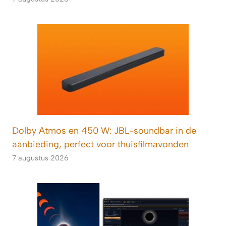
Dolby Atmos en 450 W: JBL-soundbar in de
aanbieding, perfect voor thuisfilmavonden
7 augustus 2026