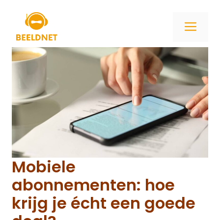
Ga
naar
ME
de
inhoud
Mobiele
abonnementen: hoe
krijg je écht een goede