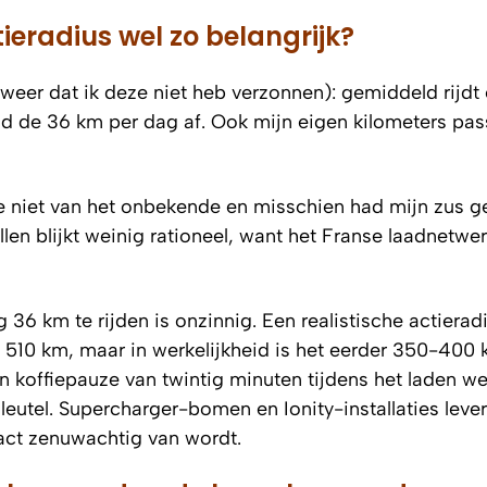
ctieradius wel zo belangrijk?
 zweer dat ik deze niet heb verzonnen): gemiddeld rijdt
ond de 36 km per dag af. Ook mijn eigen kilometers pas
e niet van het onbekende en misschien had mijn zus 
len blijkt weinig rationeel, want het Franse laadnetwer
36 km te rijden is onzinnig. Een realistische actierad
 510 km, maar in werkelijkheid is het eerder 350-400
een koffiepauze van twintig minuten tijdens het laden w
sleutel. Supercharger-bomen en Ionity-installaties leve
act zenuwachtig van wordt.