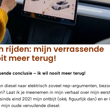
h rijden: mijn verrassende
oit meer terug!
ssende conclusie – ik wil nooit meer terug!
an diesel naar elektrisch zoveel nep-argumenten, bez
? Laat ik je meenemen in mijn verhaal over mijn eerst
inds eind 2021 mijn ontbijt (oké, figuurlijk dan) en er 
 mijn oude vervuilende diesel.