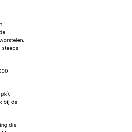
n
rde
worstelen.
s steeds
.000
pk),
k bij de
ving die