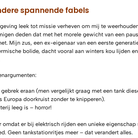
andere spannende fabels
omgeving leek tot missie verheven om mij te weerhoude
mmigen deden dat met het morele gewicht van een paus
 het. Mijn zus, een ex-eigenaar van een eerste generati
rmische bolide, dacht vooral aan winters kou lijden e
.
egenargumenten:
gebrek eraan (men vergelijkt graag met een tank dies
Europa doorkruist zonder te knipperen).
terij leeg is – horror!
omdat er bij elektrisch rijden een unieke eigenschap s
ed. Geen tankstationritjes meer – dat verandert alles.