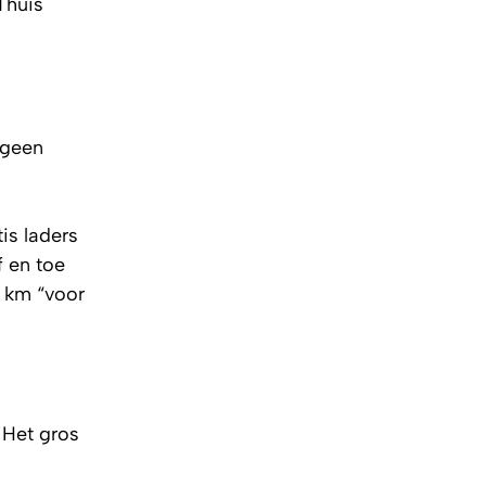
Thuis
 geen
is laders
f en toe
0 km “voor
 Het gros