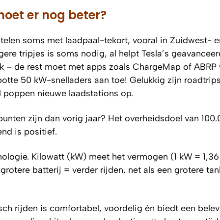
moet er nog beter?
orstelen soms met laadpaal-tekort, vooral in Zuidwest- e
ere tripjes is soms nodig, al helpt Tesla’s geavancee
luk – de rest moet met apps zoals ChargeMap of ABRP 
otte 50 kW-snelladers aan toe! Gelukkig zijn roadtrip
l poppen nieuwe laadstations op.
punten zijn dan vorig jaar? Het overheidsdoel van 100
nd is positief.
nologie.
Kilowatt (kW)
meet het vermogen (1 kW = 1,36 
rotere batterij = verder rijden, net als een grotere tan
risch rijden is comfortabel, voordelig én biedt een bele