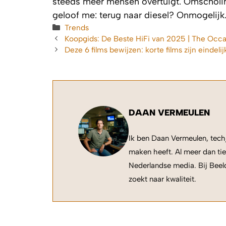
steeds meer mensen overtuigt. Omscholing
geloof me: terug naar diesel? Onmogelijk. 
Categorieën
Trends
Koopgids: De Beste HiFi van 2025 | The Occa
Deze 6 films bewijzen: korte films zijn eindeli
DAAN VERMEULEN
Ik ben Daan Vermeulen, techj
maken heeft. Al meer dan tie
Nederlandse media. Bij Beeld
zoekt naar kwaliteit.