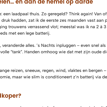
len… en dan de hemel op aarde
en laadpaal thuis. Zo geregeld? Think again! Van off
nd druk hadden, zat ik de eerste zes maanden vast aan 
 ging trouwens verrassend vlot; meestal was ik na 2 à 3
teeds met een lege batterij.
 veranderde alles. ’s Nachts inpluggen – even snel als
volle “tank”. Handen omhoog wie dat met zijn oude di
lange reizen, sneeuw, regen, wind, vlaktes en bergen –
ie, maar wie slim is conditioneert z’n batterij via de
edkoper?