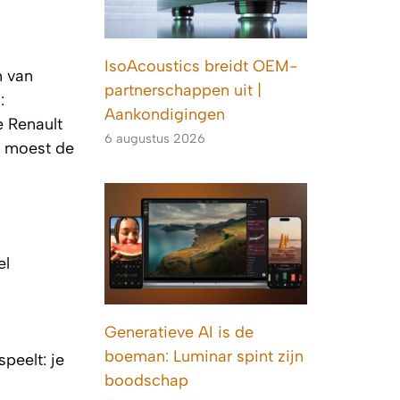
IsoAcoustics breidt OEM-
n van
partnerschappen uit |
:
Aankondigingen
e Renault
6 augustus 2026
n moest de
el
Generatieve AI is de
boeman: Luminar spint zijn
peelt: je
boodschap