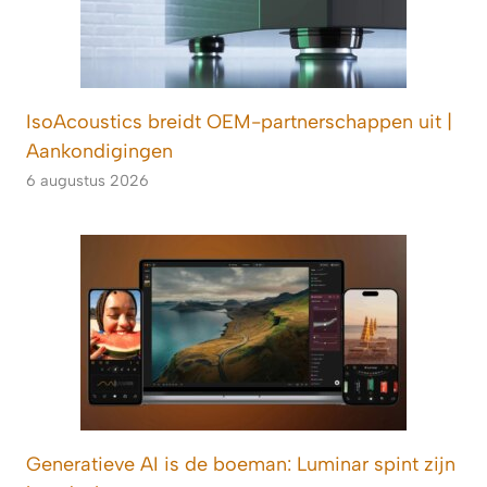
IsoAcoustics breidt OEM-partnerschappen uit |
Aankondigingen
6 augustus 2026
Generatieve AI is de boeman: Luminar spint zijn