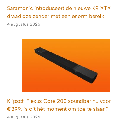
Saramonic introduceert de nieuwe K9 XTX
draadloze zender met een enorm bereik
4 augustus 2026
Klipsch Flexus Core 200 soundbar nu voor
€399: is dit hét moment om toe te slaan?
4 augustus 2026