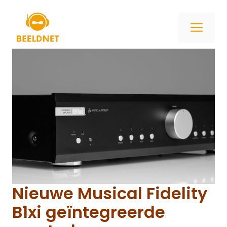
Ga
naar
ME
de
inhoud
Nieuwe Musical Fidelity
B1xi geïntegreerde