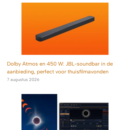
Dolby Atmos en 450 W: JBL-soundbar in de
aanbieding, perfect voor thuisfilmavonden
7 augustus 2026