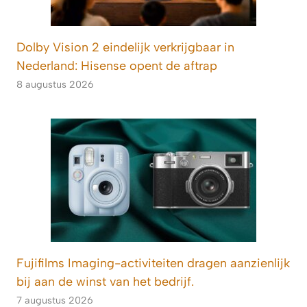
Dolby Vision 2 eindelijk verkrijgbaar in
Nederland: Hisense opent de aftrap
8 augustus 2026
Fujifilms Imaging-activiteiten dragen aanzienlijk
bij aan de winst van het bedrijf.
7 augustus 2026