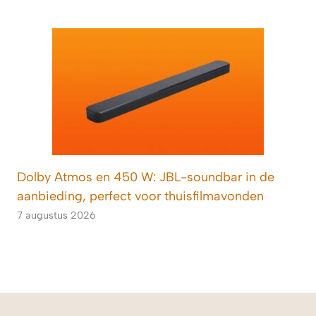
Dolby Atmos en 450 W: JBL-soundbar in de
aanbieding, perfect voor thuisfilmavonden
7 augustus 2026