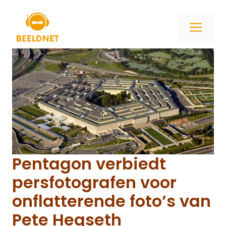
Ga
naar
ME
de
inhoud
Pentagon verbiedt
persfotografen voor
onflatterende foto’s van
Pete Hegseth