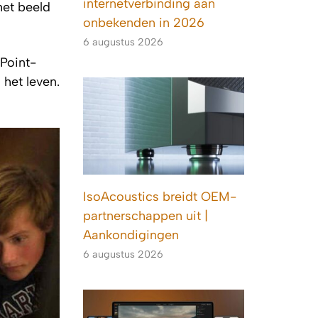
internetverbinding aan
het beeld
onbekenden in 2026
6 augustus 2026
Point-
 het leven.
IsoAcoustics breidt OEM-
partnerschappen uit |
Aankondigingen
6 augustus 2026