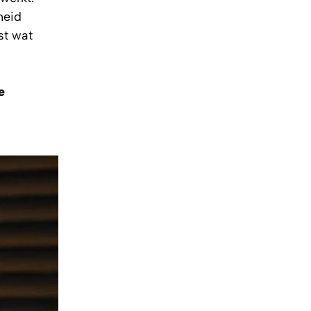
heid
st wat
e