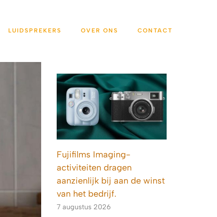
LUIDSPREKERS
OVER ONS
CONTACT
Fujifilms Imaging-
activiteiten dragen
aanzienlijk bij aan de winst
van het bedrijf.
7 augustus 2026