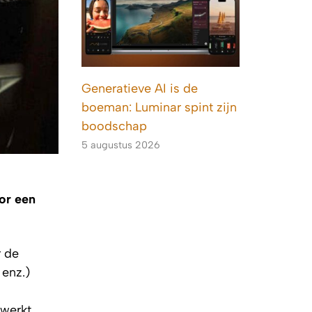
Generatieve AI is de
boeman: Luminar spint zijn
boodschap
5 augustus 2026
oor een
r de
 enz.)
 werkt.