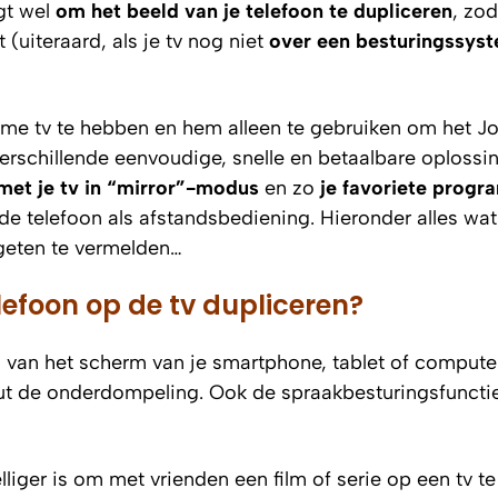
gt wel
om het beeld van je telefoon te dupliceren
, zod
 (uiteraard, als je tv nog niet
over een besturingssys
mme tv te hebben en hem alleen te gebruiken om het Jo
verschillende eenvoudige, snelle en betaalbare oplossi
met je tv in “mirror”-modus
en zo
je favoriete progr
e telefoon als afstandsbediening. Hieronder alles wat
rgeten te vermelden…
efoon op de tv dupliceren?
n van het scherm van je smartphone, tablet of computer
ut de onderdompeling. Ook de spraakbesturingsfuncti
elliger is om met vrienden een film of serie op een tv te