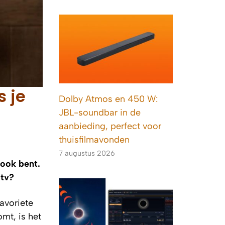
s je
Dolby Atmos en 450 W:
JBL-soundbar in de
aanbieding, perfect voor
thuisfilmavonden
7 augustus 2026
 ook bent.
 tv?
favoriete
mt, is het