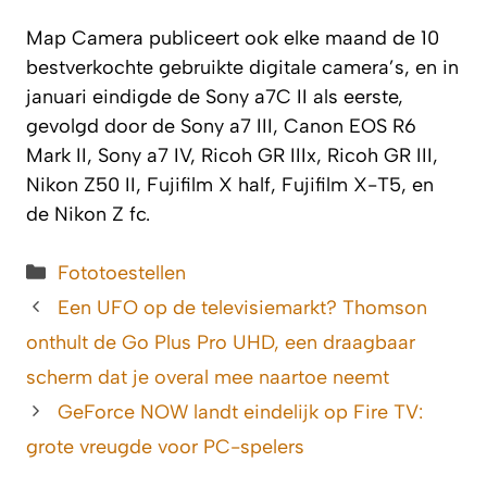
Map Camera publiceert ook elke maand de 10
bestverkochte gebruikte digitale camera’s, en in
januari eindigde de Sony a7C II als eerste,
gevolgd door de Sony a7 III, Canon EOS R6
Mark II, Sony a7 IV, Ricoh GR IIIx, Ricoh GR III,
Nikon Z50 II, Fujifilm X half, Fujifilm X-T5, en
de Nikon Z fc.
Categorieën
Fototoestellen
Een UFO op de televisiemarkt? Thomson
onthult de Go Plus Pro UHD, een draagbaar
scherm dat je overal mee naartoe neemt
GeForce NOW landt eindelijk op Fire TV:
grote vreugde voor PC-spelers