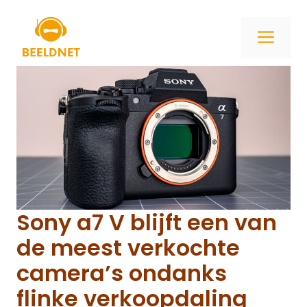
Ga
naar
ME
de
inhoud
Sony a7 V blijft een van
de meest verkochte
camera’s ondanks
flinke verkoopdaling