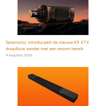
Saramonic introduceert de nieuwe K9 XTX
draadloze zender met een enorm bereik
4 augustus 2026