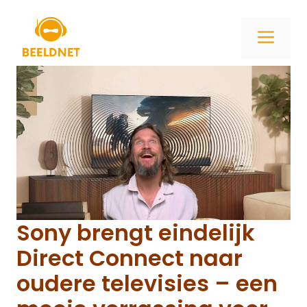
Ga
naar
ME
de
inhoud
Sony brengt eindelijk
Direct Connect naar
oudere televisies – een