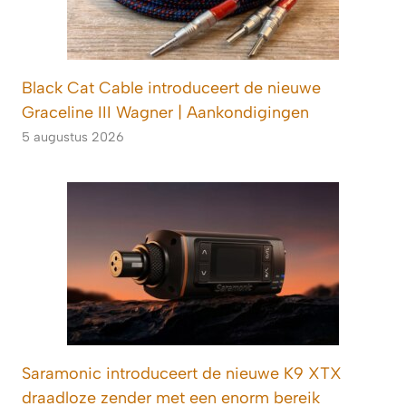
Black Cat Cable introduceert de nieuwe
Graceline III Wagner | Aankondigingen
5 augustus 2026
Saramonic introduceert de nieuwe K9 XTX
draadloze zender met een enorm bereik