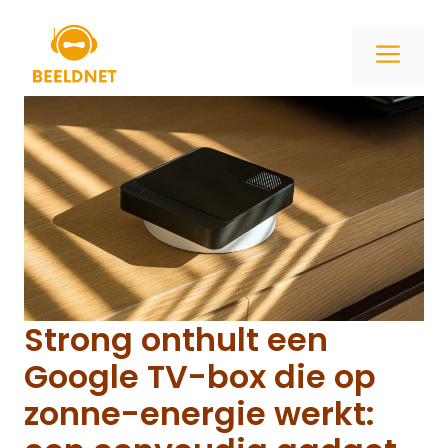
Ga
naar
ME
de
inhoud
Strong onthult een
Google TV-box die op
zonne-energie werkt: