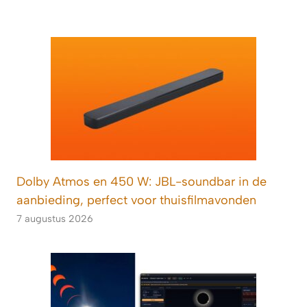
Dolby Atmos en 450 W: JBL-soundbar in de
aanbieding, perfect voor thuisfilmavonden
7 augustus 2026