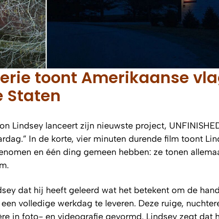
serie toont Amerikaanse vl
e Staten
n Lindsey lanceert zijn nieuwste project,
UNFINISHE
ardag.” In de korte, vier minuten durende film toont Li
jn genomen en één ding gemeen hebben: ze tonen allema
rm.
dsey dat hij heeft geleerd wat het betekent om de hand
en volledige werkdag te leveren. Deze ruige, nuchter
e in foto- en videografie gevormd. Lindsey zegt dat hi