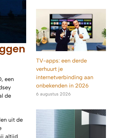
aggen
TV-apps: een derde
verhuurt je
internetverbinding aan
D
, een
onbekenden in 2026
ndsey
6 augustus 2026
al de
en uit de
e
j altijd