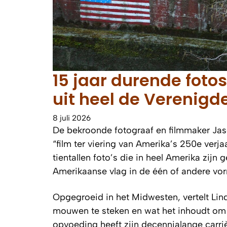
15 jaar durende foto
uit heel de Verenigd
8 juli 2026
De bekroonde fotograaf en filmmaker Jaso
“film ter viering van Amerika’s 250e verja
tientallen foto’s die in heel Amerika zi
Amerikaanse vlag in de één of andere vo
Opgegroeid in het Midwesten, vertelt Lin
mouwen te steken en wat het inhoudt om e
opvoeding heeft zijn decennialange carrièr