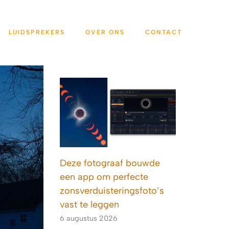
LUIDSPREKERS
OVER ONS
CONTACT
Deze fotograaf bouwde
een app om perfecte
zonsverduisteringsfoto’s
vast te leggen
6 augustus 2026