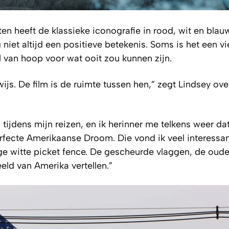
en heeft de klassieke iconografie in rood, wit en blau
iet altijd een positieve betekenis. Soms is het een vi
l van hoop voor wat ooit zou kunnen zijn.
wijs. De film is de ruimte tussen hen,” zegt Lindsey ove
n tijdens mijn reizen, en ik herinner me telkens weer da
rfecte Amerikaanse Droom. Die vond ik veel interessa
ge witte picket fence. De gescheurde vlaggen, de oude
eld van Amerika vertellen.”