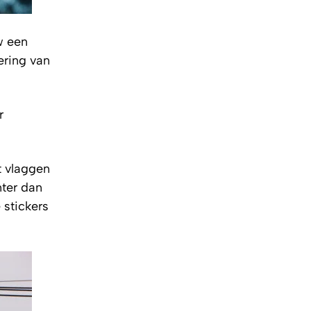
w een
ering van
r
t vlaggen
nter dan
 stickers