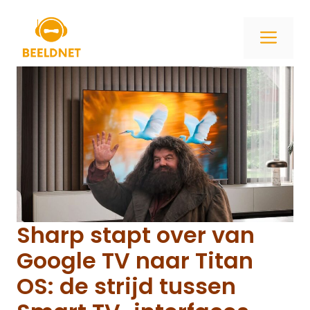
Ga
naar
ME
de
inhoud
Sharp stapt over van
Google TV naar Titan
OS: de strijd tussen