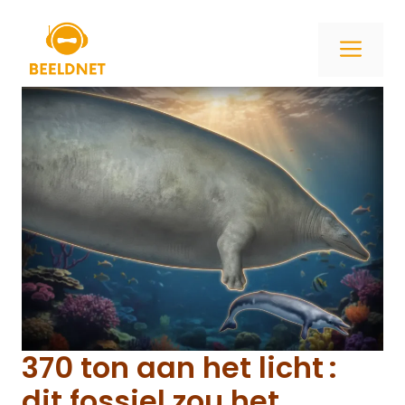
Ga
naar
ME
de
inhoud
370 ton aan het licht :
dit fossiel zou het