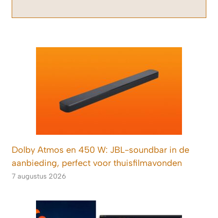
Dolby Atmos en 450 W: JBL-soundbar in de
aanbieding, perfect voor thuisfilmavonden
7 augustus 2026